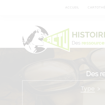
ACCUEIL
CARTOTH
HISTOIR
Des
ressource
Des r
Type