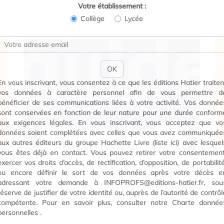
Votre établissement :
Télécharger
Collège
Lycée
OK
En vous inscrivant, vous consentez à ce que les éditions Hatier traiten
vos données à caractère personnel afin de vous permettre d
bénéficier de ses communications liées à votre activité. Vos donnée
sont conservées en fonction de leur nature pour une durée conform
aux exigences légales. En vous inscrivant, vous acceptez que vo
GUIDE PÉDAGOGIQUE
données soient complétées avec celles que vous avez communiquée
aux autres éditeurs du groupe Hachette Livre (liste ici) avec lesquel
Histoire Géo EMC - 5e
vous êtes déjà en contact. Vous pouvez retirer votre consentement
(2024)
exercer vos droits d’accès, de rectification, d’opposition, de portabilité
ou encore définir le sort de vos données après votre décès e
Télécharger
adressant votre demande à INFOPROFS@editions-hatier.fr, sou
réserve de justifier de votre identité ou, auprès de l’autorité de contrôl
compétente. Pour en savoir plus, consulter notre
Charte donnée
personnelles
.