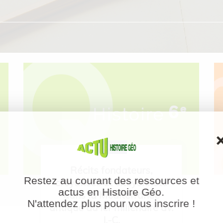
QUIZ
Récits fondateurs,
Restez au courant des ressources et
croyances et citoyenneté
actus en Histoire Géo.
dans la Méditerranée
N'attendez plus pour vous inscrire !
antique au Ier millénaire av.
J.-C.