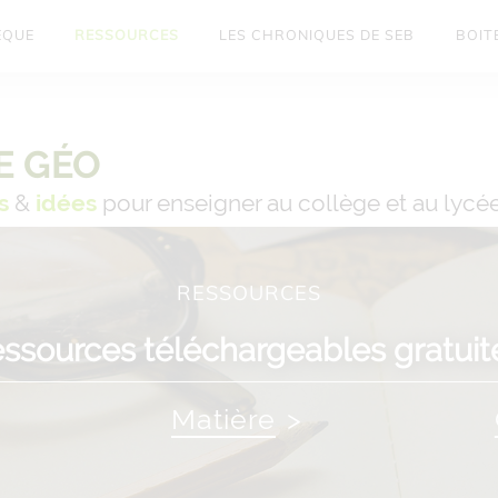
ÈQUE
RESSOURCES
LES CHRONIQUES DE SEB
BOITE
E GÉO
s
&
idées
pour enseigner au collège et au lycé
RESSOURCES
essources téléchargeables gratui
Matière