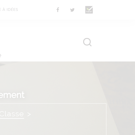
 À IDÉES
e
tement
Classe