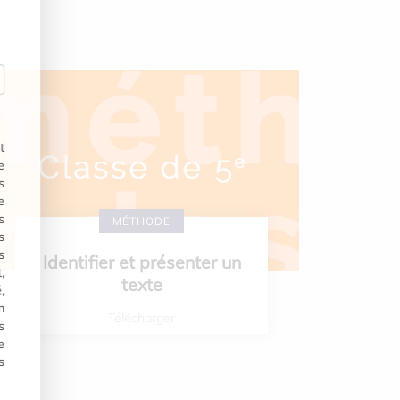
t
e
s
e
s
MÉTHODE
s
s
Identifier et présenter un
,
texte
,
n
Télécharger
s
e
s