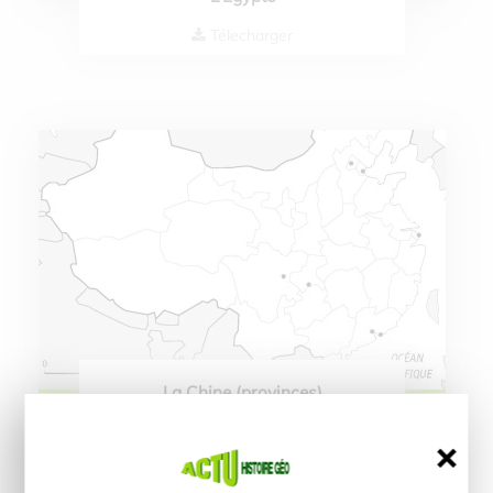
Télecharger
La Chine (provinces)
Télecharger
❌