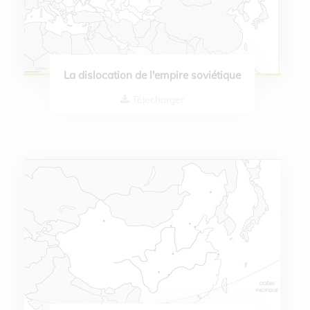
La dislocation de l'empire soviétique
Télecharger