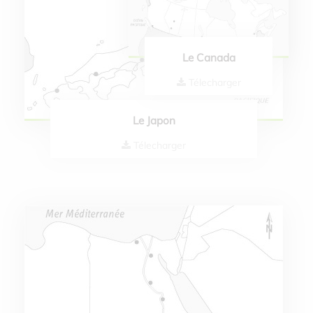
Le Canada
Télecharger
Le Japon
Télecharger