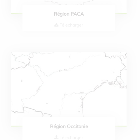
Région PACA
Télecharger
Région Occitanie
Télecharger