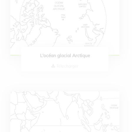
L'océan glacial Arctique
Télecharger