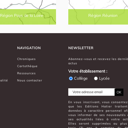
Région Pays de la Loire
Région Réunion
NAVIGATION
NEWSLETTER
Chroniques
Abonnez-vous et recevez les derni
actus
Cartothèque
Votre établissement :
Ressources
Collège
Lycée
alité
Nous contacter
OK
En vous inscrivant, vous consentez
que les Editions Hatier traiten
données à caractère personnel af
vous informer de ses nouveautés 
ses actualités liées à votre acti
Elles seront supprimées au plus
trois (3) ans à compter du de