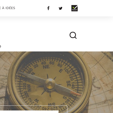
 À IDÉES
e