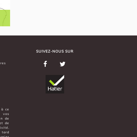
SUIVEZ-NOUS SUR
ères
 à ce
t vos
in de
et de
vité.
 tard
rnier