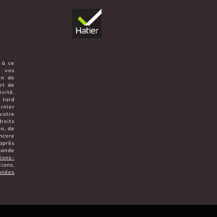
 à ce
t vos
in de
et de
vité.
 tard
rnier
votre
oits
on, de
ncore
après
mande
ions-
ions,
nnées