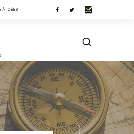
 À IDÉES
e