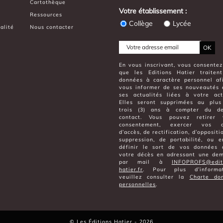
Cartothèque
Votre établissement :
Ressources
Collège
Lycée
alité
Nous contacter
OK
En vous inscrivant, vous consentez
que les Editions Hatier traiten
données à caractère personnel af
vous informer de ses nouveautés 
ses actualités liées à votre acti
Elles seront supprimées au plus
trois (3) ans à compter du de
contact. Vous pouvez retirer 
consentement, exercer vos dr
d’accès, de rectification, d’oppositi
suppression, de portabilité, ou e
définir le sort de vos données 
votre décès en adressant une de
par mail à
INFOPROFS@edit
hatier.fr
. Pour plus d’informat
veuillez consulter la
Charte do
personnelles
.
©
Les Éditions Hatier
- 2026