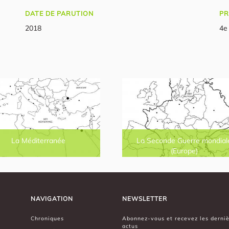
DATE DE PARUTION
PR
2018
4e
La Méditerranée
La Seconde Guerre mondial
(Europe)
NAVIGATION
NEWSLETTER
Chroniques
Abonnez-vous et recevez les derni
actus