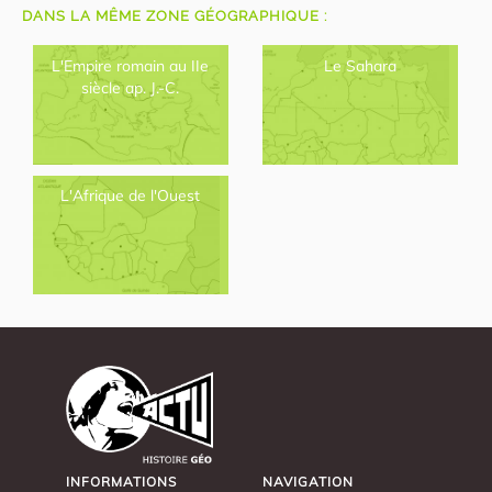
DANS LA MÊME ZONE GÉOGRAPHIQUE :
L'Empire romain au IIe
Le Sahara
siècle ap. J.-C.
L'Afrique de l'Ouest
INFORMATIONS
NAVIGATION