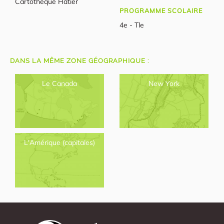
Cartothèque Hatier
PROGRAMME SCOLAIRE
4e - Tle
DANS LA MÊME ZONE GÉOGRAPHIQUE :
Le Canada
New York
L'Amérique (capitales)