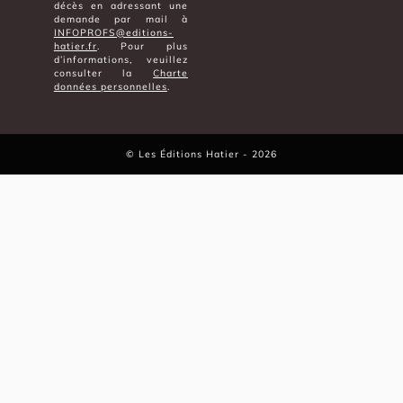
décès en adressant une
demande par mail à
INFOPROFS@editions-
hatier.fr
. Pour plus
d’informations, veuillez
consulter la
Charte
données personnelles
.
©
Les Éditions Hatier
- 2026