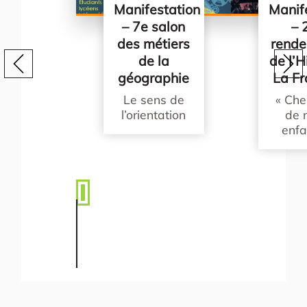
Manifestation
Manif
– 7e salon
– 
des métiers
rende
de la
de l’H
géographie
La Fr
Le sens de
« Che
l’orientation
de 
enfa