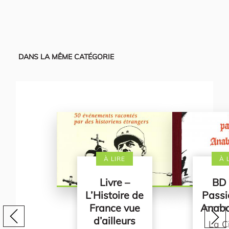
DANS LA MÊME CATÉGORIE
À LIRE
À 
Livre –
BD 
L’Histoire de
Passi
France vue
Anaba
d’ailleurs
La C