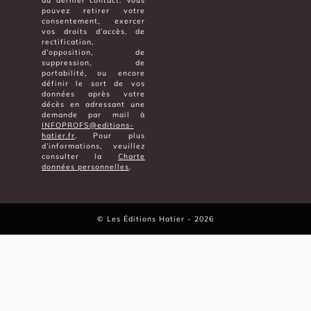
du dernier contact. Vous
pouvez retirer votre
consentement, exercer
vos droits d’accès, de
rectification,
d’opposition, de
suppression, de
portabilité, ou encore
définir le sort de vos
données après votre
décès en adressant une
demande par mail à
INFOPROFS@editions-
hatier.fr
. Pour plus
d’informations, veuillez
consulter la
Charte
données personnelles
.
©
Les Éditions Hatier
- 2026