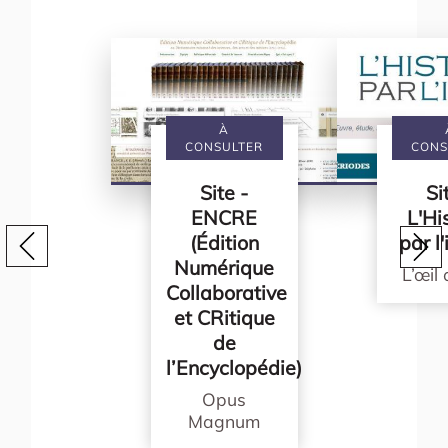
À
CONSULTER
CONS
Site -
Si
ENCRE
L'Hi
(Édition
par l
Numérique
L’œil
Collaborative
et CRitique
de
l’Encyclopédie)
Opus
Magnum